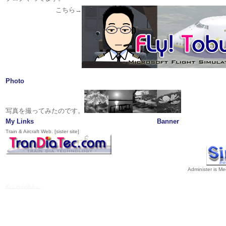
こちら→
Photo
写真を撮ってみたのです。
My Links
Banner
Train & Aircraft Web. [sister site]
Administer is M
めぐおの萌え。