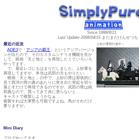
Since 1999/8/21
Last Update
2008/04/15
まだまだけんせつち
最近の近況
上杉の軍勢行進中～
AOE3
で「
アジアの覇王
」というアジアバージョ
ンが出たので、そのカスタムシナリオ機能を生か
して、映画「天と地と」を再現したくていろいろ
やってます。
で、最近レゴにもはまりだしました。上杉軍を
再現してますが、本当は武田の方もやりたい…
映画「天と地と」の中で、上杉の冑は形状的に
見て西洋の冑の鼻のあたりに突き出た突起を切り
落とすだけで再現できるのですが、武田の冑は純
和風なので、買ってきて赤に塗らないと…
キャストで複製しようかなぁ…
複製すれば大軍勢も可能ですよね。馬がそれだけ
要りますが。
Mini Diary
ブログやってます。